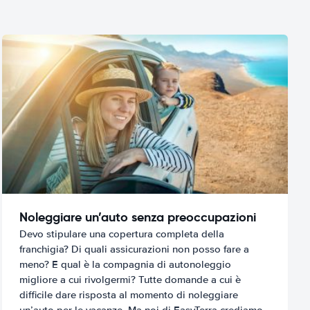
Noleggiare un’auto senza preoccupazioni
Devo stipulare una copertura completa della
franchigia? Di quali assicurazioni non posso fare a
meno? E qual è la compagnia di autonoleggio
migliore a cui rivolgermi? Tutte domande a cui è
difficile dare risposta al momento di noleggiare
un’auto per le vacanze. Ma noi di EasyTerra crediamo