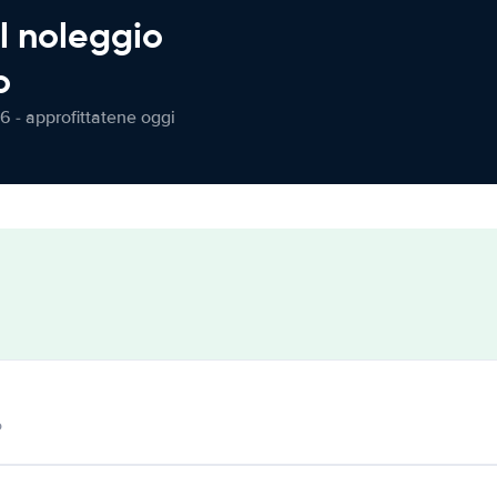
l noleggio
o
6 - approfittatene oggi
o