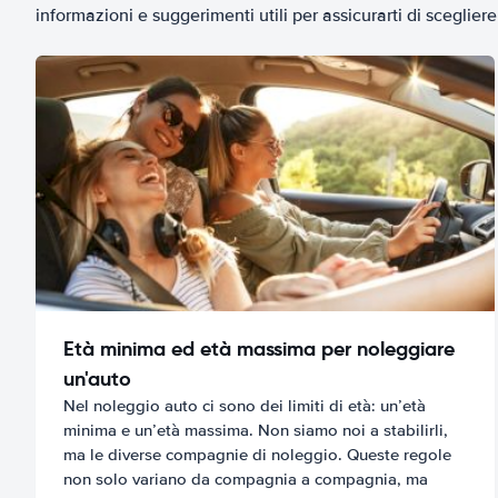
informazioni e suggerimenti utili per assicurarti di scegliere 
Età minima ed età massima per noleggiare
un'auto
Nel noleggio auto ci sono dei limiti di età: un’età
minima e un’età massima. Non siamo noi a stabilirli,
ma le diverse compagnie di noleggio. Queste regole
non solo variano da compagnia a compagnia, ma