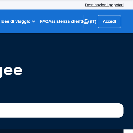
Destinazioni popolari
 idee di viaggio
FAQ
Assistenza clienti
(IT)
Accedi
gee