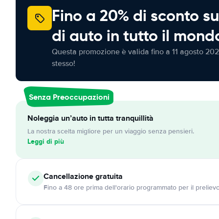
Fino a 20% di sconto su
di auto in tutto il mond
Questa promozione è valida fino a 11 agosto 202
stesso!
Senza Preoccupazioni
Noleggia un’auto in tutta tranquillità
La nostra scelta migliore per un viaggio senza pensieri.
Leggi di più
Cancellazione
gratuita
Fino a 48 ore prima dell'orario programmato per il preliev