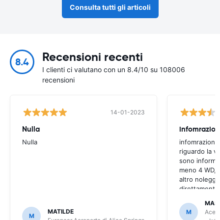
Consulta tutti gli articoli
Recensioni recenti
8.4
I clienti ci valutano con un 8.4/10 su 108006
recensioni
14-01-2023
Nulla
infomrazion
Nulla
infomrazioni 
riguardo la v
sono informaz
meno 4 WD, a
altro noleggi
direttamente
MAS
MATILDE
M
Ace R
M