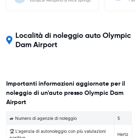
Europcar Aeroporto di Alice Springs
- Int
Località di noleggio auto Olympic
Dam Airport
Importanti informazioni aggiornate per il
noleggio di un'auto presso Olympic Dam
Airport
🚙 Numero di agenzie di noleggio
5
🏆 L'agenzia di autonoleggio con più valutazioni
Hertz
positive