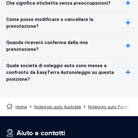
Che significa etichetta senza preoccupazioni?
Come posso modificare o cancellare la
prenotazione?
Quando riceverò conferma della mia
prenotazione?
Quale società di noleggio auto sono messe a
confronto da EasyTerra Autonoleggio su questa
posizione?
Home
Noleggio auto Australia
Noleggio auto Perth
P
Aiuto e contatti