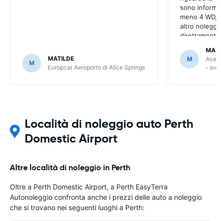
sono informaz
meno 4 WD, a
altro noleggi
direttamente
MAS
MATILDE
M
Ace R
M
Europcar Aeroporto di Alice Springs
- Int
Località di noleggio auto Perth
Domestic Airport
Altre località di noleggio in Perth
Oltre a Perth Domestic Airport, a Perth EasyTerra
Autonoleggio confronta anche i prezzi delle auto a noleggio
che si trovano nei seguenti luoghi a Perth: