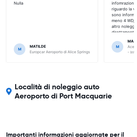
Nulla
infomrazioni 
riguardo la v
sono informaz
meno 4 WD, a
altro noleggi
direttamente
MAS
MATILDE
M
Ace R
M
Europcar Aeroporto di Alice Springs
- Int
Località di noleggio auto
Aeroporto di Port Macquarie
Importanti informazioni aggiornate per il