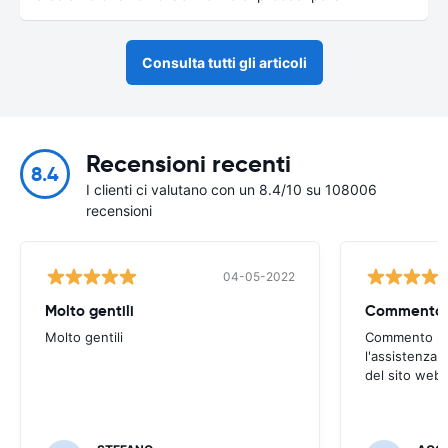
Consulta tutti gli articoli
Recensioni recenti
8.4
I clienti ci valutano con un 8.4/10 su 108006
recensioni
04-05-2022
Molto gentili
Molto gentili
Commento pos
l'assistenza t
del sito web.