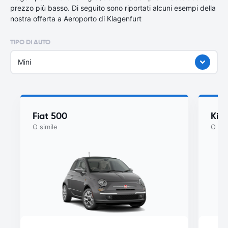
prezzo più basso. Di seguito sono riportati alcuni esempi della
nostra offerta a Aeroporto di Klagenfurt
TIPO DI AUTO
Mini
Fiat 500
Kia
O simile
O sim