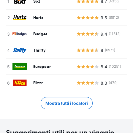
Sixt
9.7
(4356)
Hertz
9.5
(8812)
Budget
9.4
(11512)
Thrifty
9
(6971)
Europcar
8.4
(10251)
Flizzr
8.3
(479)
Mostra tutti i locatori
Suggerimenti utili per un viaggio