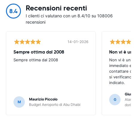
Recensioni recenti
8.4
I clienti ci valutano con un 8.4/10 su 108006
recensioni
14-01-2026
Sempre ottima dal 2008
Non vi è u
Sempre ottima dal 2008
Non vi è un 
immediato e s
contattare q
si verificano
indicato.
Gius
Maurizio Piccolo
G
Alamo
M
Budget Aeroporto di Abu Dhabi
dori