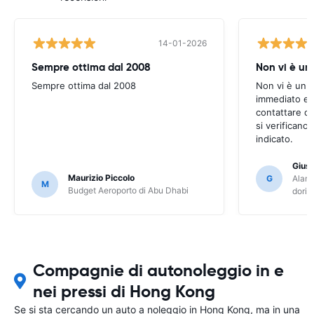
14-01-2026
Sempre ottima dal 2008
Non vi è u
Sempre ottima dal 2008
Non vi è un 
immediato e s
contattare q
si verificano
indicato.
Gius
Maurizio Piccolo
G
Alamo
M
Budget Aeroporto di Abu Dhabi
dori
Compagnie di autonoleggio in e
nei pressi di Hong Kong
Se si sta cercando un auto a noleggio in Hong Kong, ma in una