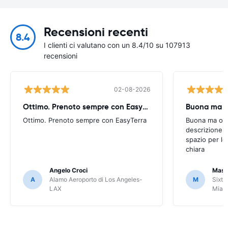
Recensioni recenti
8.4
I clienti ci valutano con un 8.4/10 su 107913
recensioni
02-08-2026
Ottimo. Prenoto sempre con EasyTerra
Buona ma oc
Ottimo. Prenoto sempre con EasyTerra
Buona ma occo
descrizione a
spazio per le
chiara
Angelo Croci
Mass
A
Alamo Aeroporto di Los Angeles-
M
Sixt 
LAX
Miam