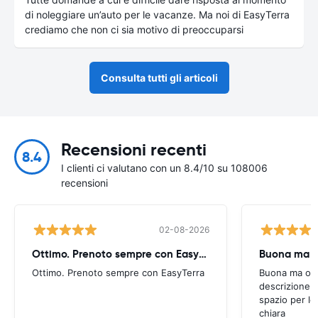
di noleggiare un’auto per le vacanze. Ma noi di EasyTerra
crediamo che non ci sia motivo di preoccuparsi
Consulta tutti gli articoli
Recensioni recenti
8.4
I clienti ci valutano con un 8.4/10 su 108006
recensioni
02-08-2026
Ottimo. Prenoto sempre con EasyTerra
Buona ma oc
Ottimo. Prenoto sempre con EasyTerra
Buona ma occo
descrizione a
spazio per le
chiara