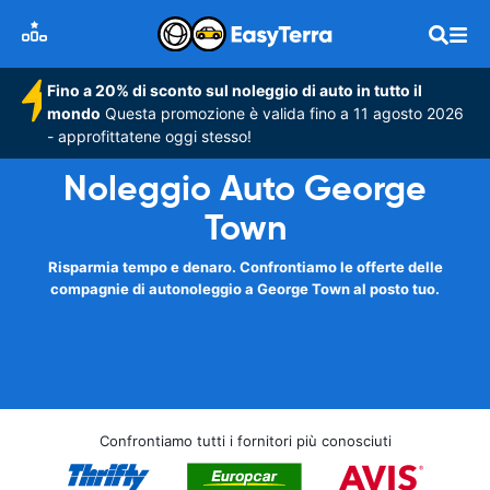
Fino a 20% di sconto sul noleggio di auto in tutto il
mondo
Questa promozione è valida fino a 11 agosto 2026
- approfittatene oggi stesso!
Noleggio Auto George
Town
Risparmia tempo e denaro. Confrontiamo le offerte delle
compagnie di autonoleggio a George Town al posto tuo.
Confrontiamo tutti i fornitori più conosciuti