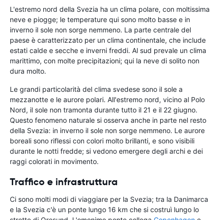
L'estremo nord della Svezia ha un clima polare, con moltissima
neve e piogge; le temperature qui sono molto basse e in
inverno il sole non sorge nemmeno. La parte centrale del
paese è caratterizzato per un clima continentale, che include
estati calde e secche e inverni freddi. Al sud prevale un clima
marittimo, con molte precipitazioni; qui la neve di solito non
dura molto.
Le grandi particolarità del clima svedese sono il sole a
mezzanotte e le aurore polari. All'estremo nord, vicino al Polo
Nord, il sole non tramonta durante tutto il 21 e il 22 giugno.
Questo fenomeno naturale si osserva anche in parte nel resto
della Svezia: in inverno il sole non sorge nemmeno. Le aurore
boreali sono riflessi con colori molto brillanti, e sono visibili
durante le notti fredde; si vedono emergere degli archi e dei
raggi colorati in movimento.
Traffico e infrastruttura
Ci sono molti modi di viaggiare per la Svezia; tra la Danimarca
e la Svezia c'è un ponte lungo 16 km che si costruì lungo lo
stretto di Oresund. L'omonimo ponte collega
Copenhagen
e