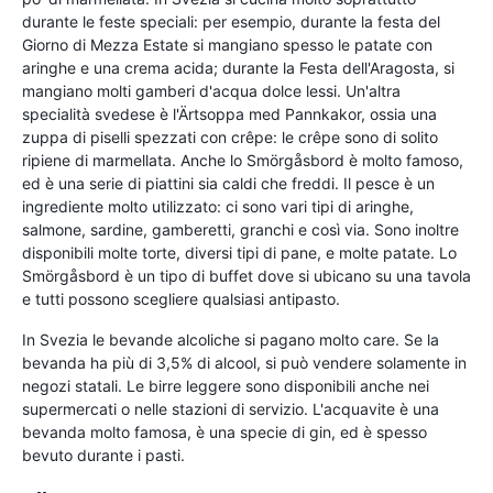
durante le feste speciali: per esempio, durante la festa del
Giorno di Mezza Estate si mangiano spesso le patate con
aringhe e una crema acida; durante la Festa dell'Aragosta, si
mangiano molti gamberi d'acqua dolce lessi. Un'altra
specialità svedese è l'Ärtsoppa med Pannkakor, ossia una
zuppa di piselli spezzati con crêpe: le crêpe sono di solito
ripiene di marmellata. Anche lo Smörgåsbord è molto famoso,
ed è una serie di piattini sia caldi che freddi. Il pesce è un
ingrediente molto utilizzato: ci sono vari tipi di aringhe,
salmone, sardine, gamberetti, granchi e così via. Sono inoltre
disponibili molte torte, diversi tipi di pane, e molte patate. Lo
Smörgåsbord è un tipo di buffet dove si ubicano su una tavola
e tutti possono scegliere qualsiasi antipasto.
In Svezia le bevande alcoliche si pagano molto care. Se la
bevanda ha più di 3,5% di alcool, si può vendere solamente in
negozi statali. Le birre leggere sono disponibili anche nei
supermercati o nelle stazioni di servizio. L'acquavite è una
bevanda molto famosa, è una specie di gin, ed è spesso
bevuto durante i pasti.