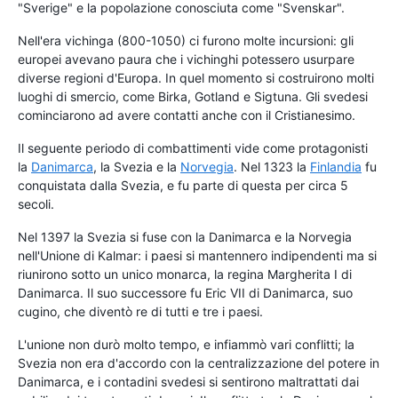
"Sverige" e la popolazione conosciuta come "Svenskar".
Nell'era vichinga (800-1050) ci furono molte incursioni: gli
europei avevano paura che i vichinghi potessero usurpare
diverse regioni d'Europa. In quel momento si costruirono molti
luoghi di smercio, come Birka, Gotland e Sigtuna. Gli svedesi
cominciarono ad avere contatti anche con il Cristianesimo.
Il seguente periodo di combattimenti vide come protagonisti
la
Danimarca
, la Svezia e la
Norvegia
. Nel 1323 la
Finlandia
fu
conquistata dalla Svezia, e fu parte di questa per circa 5
secoli.
Nel 1397 la Svezia si fuse con la Danimarca e la Norvegia
nell'Unione di Kalmar: i paesi si mantennero indipendenti ma si
riunirono sotto un unico monarca, la regina Margherita I di
Danimarca. Il suo successore fu Eric VII di Danimarca, suo
cugino, che diventò re di tutti e tre i paesi.
L'unione non durò molto tempo, e infiammò vari conflitti; la
Svezia non era d'accordo con la centralizzazione del potere in
Danimarca, e i contadini svedesi si sentirono maltrattati dai