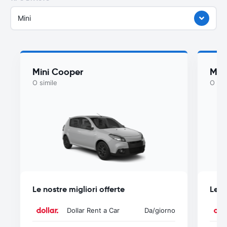
Mini
Mini Cooper
Myst
O simile
O sim
Le nostre migliori offerte
Le n
Dollar Rent a Car
Da
/giorno