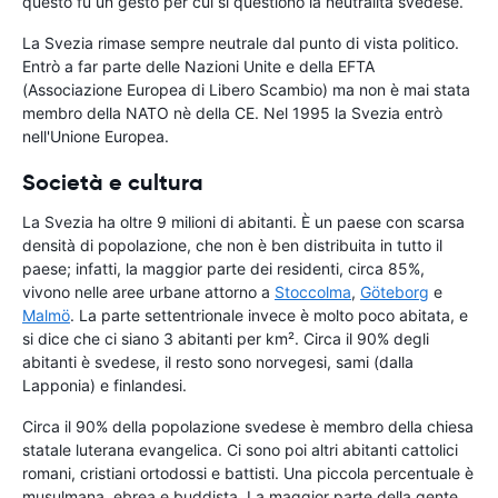
questo fu un gesto per cui si questionò la neutralità svedese.
La Svezia rimase sempre neutrale dal punto di vista politico.
Entrò a far parte delle Nazioni Unite e della EFTA
(Associazione Europea di Libero Scambio) ma non è mai stata
membro della NATO nè della CE. Nel 1995 la Svezia entrò
nell'Unione Europea.
Società e cultura
La Svezia ha oltre 9 milioni di abitanti. È un paese con scarsa
densità di popolazione, che non è ben distribuita in tutto il
paese; infatti, la maggior parte dei residenti, circa 85%,
vivono nelle aree urbane attorno a
Stoccolma
,
Göteborg
e
Malmö
. La parte settentrionale invece è molto poco abitata, e
si dice che ci siano 3 abitanti per km². Circa il 90% degli
abitanti è svedese, il resto sono norvegesi, sami (dalla
Lapponia) e finlandesi.
Circa il 90% della popolazione svedese è membro della chiesa
statale luterana evangelica. Ci sono poi altri abitanti cattolici
romani, cristiani ortodossi e battisti. Una piccola percentuale è
musulmana, ebrea e buddista. La maggior parte della gente