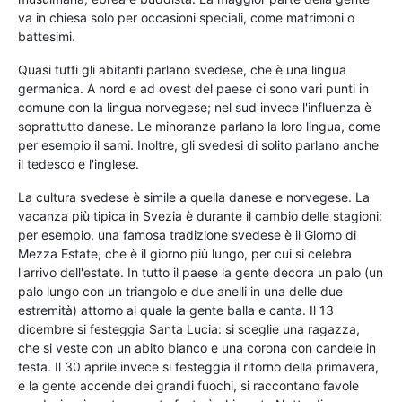
va in chiesa solo per occasioni speciali, come matrimoni o
battesimi.
Quasi tutti gli abitanti parlano svedese, che è una lingua
germanica. A nord e ad ovest del paese ci sono vari punti in
comune con la lingua norvegese; nel sud invece l'influenza è
soprattutto danese. Le minoranze parlano la loro lingua, come
per esempio il sami. Inoltre, gli svedesi di solito parlano anche
il tedesco e l'inglese.
La cultura svedese è simile a quella danese e norvegese. La
vacanza più tipica in Svezia è durante il cambio delle stagioni:
per esempio, una famosa tradizione svedese è il Giorno di
Mezza Estate, che è il giorno più lungo, per cui si celebra
l'arrivo dell'estate. In tutto il paese la gente decora un palo (un
palo lungo con un triangolo e due anelli in una delle due
estremità) attorno al quale la gente balla e canta. Il 13
dicembre si festeggia Santa Lucia: si sceglie una ragazza,
che si veste con un abito bianco e una corona con candele in
testa. Il 30 aprile invece si festeggia il ritorno della primavera,
e la gente accende dei grandi fuochi, si raccontano favole