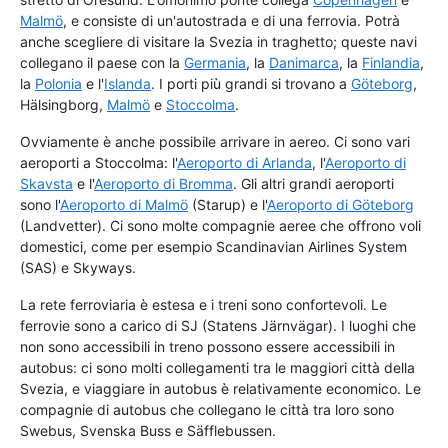
Malmö
, e consiste di un'autostrada e di una ferrovia. Potrà
anche scegliere di visitare la Svezia in traghetto; queste navi
collegano il paese con la
Germania
, la
Danimarca
, la
Finlandia
,
la
Polonia
e l'
Islanda
. I porti più grandi si trovano a
Göteborg
,
Hälsingborg,
Malmö
e
Stoccolma
.
Ovviamente è anche possibile arrivare in aereo. Ci sono vari
aeroporti a Stoccolma: l'
Aeroporto di Arlanda
, l'
Aeroporto di
Skavsta
e l'
Aeroporto di Bromma
. Gli altri grandi aeroporti
sono l'
Aeroporto di Malmö
(Starup) e l'
Aeroporto di Göteborg
(Landvetter). Ci sono molte compagnie aeree che offrono voli
domestici, come per esempio Scandinavian Airlines System
(SAS) e Skyways.
La rete ferroviaria è estesa e i treni sono confortevoli. Le
ferrovie sono a carico di SJ (Statens Järnvägar). I luoghi che
non sono accessibili in treno possono essere accessibili in
autobus: ci sono molti collegamenti tra le maggiori città della
Svezia, e viaggiare in autobus è relativamente economico. Le
compagnie di autobus che collegano le città tra loro sono
Swebus, Svenska Buss e Säfflebussen.