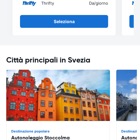
Thrifty
Da
/giorno
Seleziona
Città principali in Svezia
Destinazione popolare
Destinazio
Autonoleggio Stoccolma
Autono