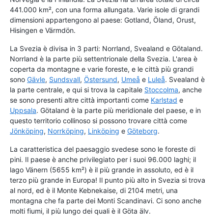
441.000 km², con una forma allungata. Varie isole di grandi
dimensioni appartengono al paese: Gotland, Öland, Orust,
Hisingen e Värmdön.
La Svezia è divisa in 3 parti: Norrland, Svealand e Götaland.
Norrland è la parte più settentrionale della Svezia. L'area è
coperta da montagne e varie foreste, e le città più grandi
sono
Gävle
,
Sundsvall
,
Östersund
,
Umeå
e
Luleå
. Svealand è
la parte centrale, e qui si trova la capitale
Stoccolma
, anche
se sono presenti altre città importanti come
Karlstad
e
Uppsala
. Götaland è la parte più meridionale del paese, e in
questo territorio collinoso si possono trovare città come
Jönköping
,
Norrköping
,
Linköping
e
Göteborg
.
La caratteristica del paesaggio svedese sono le foreste di
pini. Il paese è anche privilegiato per i suoi 96.000 laghi; il
lago Vänern (5655 km²) è il più grande in assoluto, ed è il
terzo più grande in Europa! Il punto più alto in Svezia si trova
al nord, ed è il Monte Kebnekaise, di 2104 metri, una
montagna che fa parte dei Monti Scandinavi. Ci sono anche
molti fiumi, il più lungo dei quali è il Göta älv.