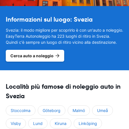
Informazioni sul luogo: Svezia
Svezia: il modo migliore per scoprirlo è con un'auto a noleggio.
EasyTerra Autonoleggio ha 223 luoghi di ritiro in Svezia.
Quindi c'è sempre un luogo di ritiro vicino alla destinazione.
Cerca auto a noleggio
Località più famose di noleggio auto in
Svezia
Stoccolma
Göteborg
Malmö
Umeå
Visby
Lund
Kiruna
Linköping