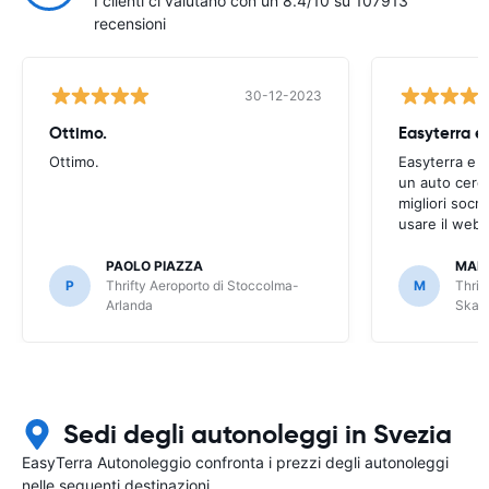
I clienti ci valutano con un 8.4/10 su 107913
recensioni
30-12-2023
Ottimo.
Easyterra e
Ottimo.
Easyterra e o
un auto cerco
migliori socn
usare il web 
PAOLO PIAZZA
MAH
P
Thrifty Aeroporto di Stoccolma-
M
Thrif
Arlanda
Skav
Sedi degli autonoleggi in Svezia
EasyTerra Autonoleggio confronta i prezzi degli autonoleggi
nelle seguenti destinazioni