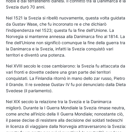
nobili e dai terratenenti danesi. Il conflitto tra la Danimarca e la
Svezia durò 70 anni.
Nel 1521 la Svezia si ribellò nuovamente, questa volta guidata
da Gustav Wase, che fu incoronato re e che dichiarò
l'indipendenza nel 1523; questa fu la fine dell'Unione. La
Norvegia si mantenne annessa alla Danimarca fino al 1814. La
fine dell'Unione non significò comunque la fine della guerra tra
la Danimarca e la Svezia, infatti la Svezia conquistò vari
territori e diventò una potenza.
Nel XVIII secolo le cose cambiarono: la Svezia fu attaccata da
vari fronti e dovette cedere una gran parte dei territori
conquistati. La Finlandia ritornò in mano dello zar russo, Pietro
il Grande. Il re svedese Gustav IV fu poi denunciato dalla Dieta
Svedese (il parlamento).
Nel XIX secolo la relazione tra la Svezia e la Danimarca
migliorò. Durante la I Guerra Mondiale la Svezia rimase neutra,
come anche all'inizio della II Guerra Mondiale; nonostante ciò,
il paese decise di resistere alla decisione dei soldati tedeschi
in licenza di viaggiare dalla Norvegia attraversarono la Svezia: