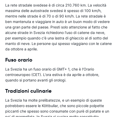
La rete stradale svedese è di circa 210.760 km. La velocità
massima delle autostrade svedesi è spesso di 100 km/h,
mentre nelle strade è di 70 o di 90 km/h. La rete stradale è
ben mantenuta e viaggiare in auto è un buon modo di vedere
una gran parte del paese. Presti solo attenzione al fatto che
alcune strade in Svezia richiedono l'uso di catene da neve,
per esempio quando c'è una lastra di ghiaccio al di sotto del
manto di neve. Le persone qui spesso viaggiano con le catene
da ottobre a aprile.
Fuso orario
La Svezia ha un fuso orario di GMT+ 1, che è l'Orario
centroeuropeo (CET). L'ora estiva è da aprile a ottobre,
quando si portano avanti gli orologi.
Tradizioni culinarie
La Svezia ha molte prelibatezze, e un esempio di queste
potrebbero essere le Köttbullar, che sono piccole polpette
piccanti che spesso sono consumate con purè di patate e un
po' di marmellata. In Svezia si cucina molto soprattutto