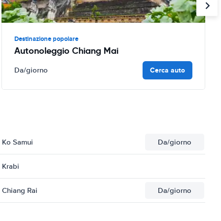
Destinazione popolare
Autonoleggio Chiang Mai
Cerca auto
Da
/giorno
i Ko Samui
Da
/giorno
 Krabi
 Chiang Rai
Da
/giorno