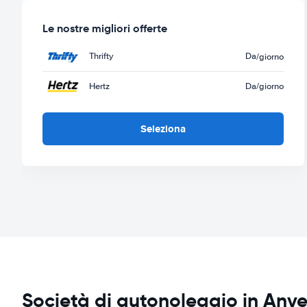
Le nostre migliori offerte
Thrifty
Da
/giorno
Hertz
Da
/giorno
Seleziona
Società di autonoleggio in Anv