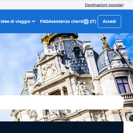
Destinazioni popolari
 idee di viaggio
FAQ
Assistenza clienti
(IT)
Accedi