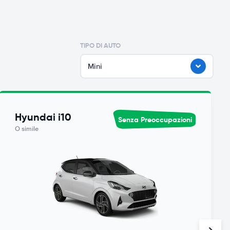
TIPO DI AUTO
Mini
Hyundai i10
Senza Preoccupazioni
O simile