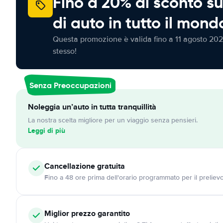
Fino a 20% di sconto su
di auto in tutto il mond
Questa promozione è valida fino a 11 agosto 202
stesso!
Senza Preoccupazioni
Noleggia un’auto in tutta tranquillità
La nostra scelta migliore per un viaggio senza pensieri.
Leggi di più
Cancellazione
gratuita
Fino a 48 ore prima dell'orario programmato per il preliev
Miglior prezzo garantito