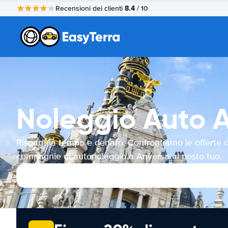
8.4
Recensioni dei clienti
/ 10
Noleggio Auto 
Risparmia tempo e denaro. Confrontiamo le offerte d
compagnie di autonoleggio a Anversa al posto tuo.