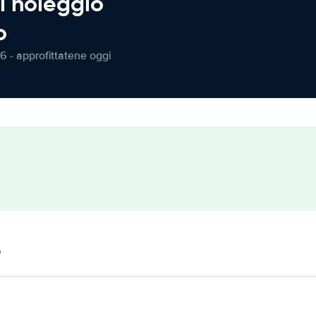
l noleggio
o
6 - approfittatene oggi
o