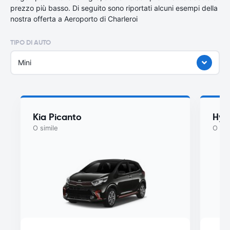
prezzo più basso. Di seguito sono riportati alcuni esempi della
nostra offerta a Aeroporto di Charleroi
TIPO DI AUTO
Mini
Kia Picanto
Hyu
O simile
O sim