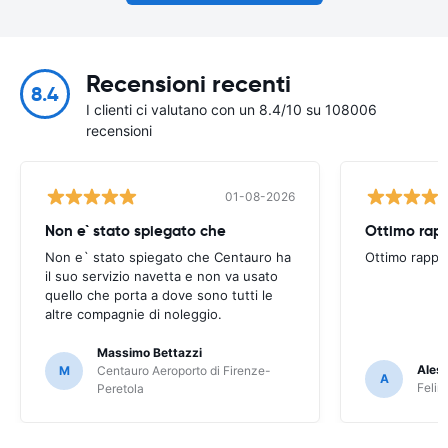
Recensioni recenti
8.4
I clienti ci valutano con un 8.4/10 su 108006
recensioni
01-08-2026
Non e` stato spiegato che
Ottimo rapp
Non e` stato spiegato che Centauro ha
Ottimo rappo
il suo servizio navetta e non va usato
quello che porta a dove sono tutti le
altre compagnie di noleggio.
Massimo Bettazzi
Ales
M
Centauro Aeroporto di Firenze-
A
Felir
Peretola