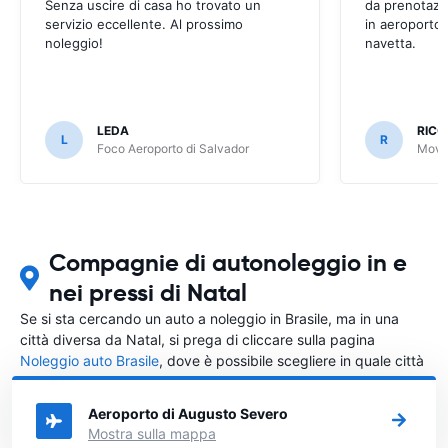
Senza uscire di casa ho trovato un
da prenotazi
servizio eccellente. Al prossimo
in aeroporto 
noleggio!
navetta.
LEDA
RIC
L
R
Foco Aeroporto di Salvador
Movid
Compagnie di autonoleggio in e
nei pressi di Natal
Se si sta cercando un auto a noleggio in Brasile, ma in una
città diversa da Natal, si prega di cliccare sulla pagina
Noleggio auto Brasile
, dove è possibile scegliere in quale città
in Brasile si vuole noleggiare l'auto.
Aeroporto di Augusto Severo
Mostra sulla mappa