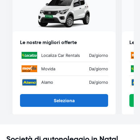
Le nostre migliori offerte
Le n
Localiza Car Rentals
Da
/giorno
Movida
Da
/giorno
Alamo
Da
/giorno
Seleziona
Società di autonoleggio in Natal