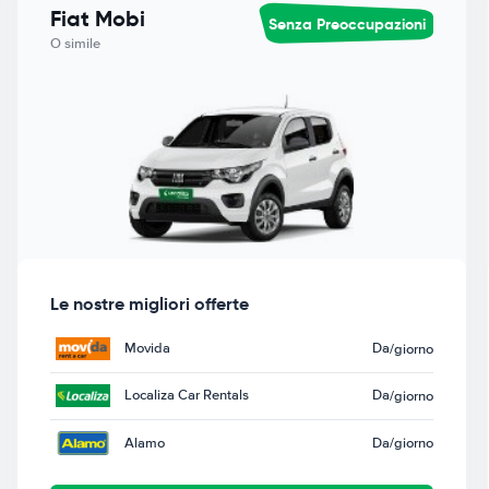
Fiat Mobi
Senza Preoccupazioni
O simile
Le nostre migliori offerte
Movida
Da
/giorno
Localiza Car Rentals
Da
/giorno
Alamo
Da
/giorno