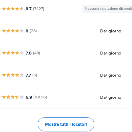
8.7
(7427)
Nessuna valutazione disponib
8
Da
/ giorno
(28)
7.8
Da
/ giorno
(48)
7.7
Da
/ giorno
(6)
6.9
Da
/ giorno
(10695)
Mostra tutti i locatori