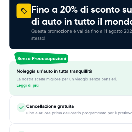
Fino a 20% di sconto su
di auto in tutto il mond
Questa promozione è valida fino a 11 agosto 202
stesso!
Senza Preoccupazioni
Noleggia un’auto in tutta tranquillità
La nostra scelta migliore per un viaggio senza pensieri.
Leggi di più
Cancellazione
gratuita
Fino a 48 ore prima dell'orario programmato per il preliev