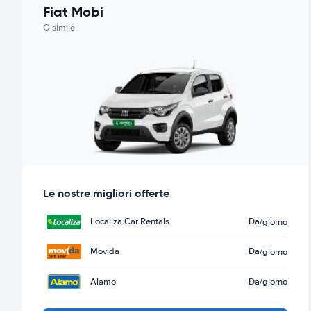
Fiat Mobi
O simile
Le nostre migliori offerte
Localiza Car Rentals
Da
/giorno
Movida
Da
/giorno
Alamo
Da
/giorno