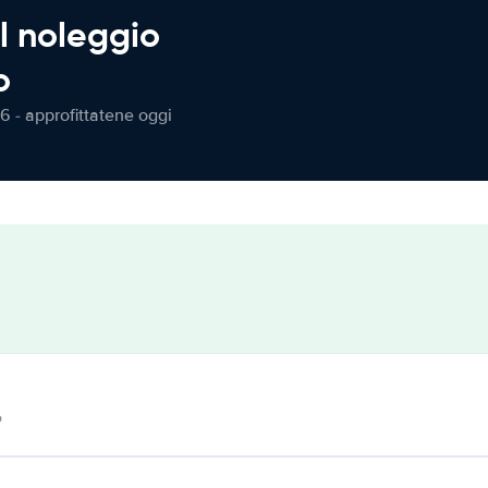
l noleggio
o
6 - approfittatene oggi
o