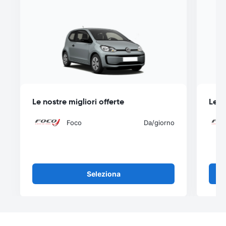
Le nostre migliori offerte
Le n
Foco
Da
/giorno
Seleziona