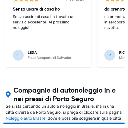
Senza uscire di casa ho
Senza uscire di casa ho trovato un
da prenotazi
servizio eccellente. Al prossimo
in aeroporto 
noleggio!
navetta.
LEDA
RIC
L
R
Foco Aeroporto di Salvador
Movid
Compagnie di autonoleggio in e
nei pressi di Porto Seguro
Se si sta cercando un auto a noleggio in Brasile, ma in una
città diversa da Porto Seguro, si prega di cliccare sulla pagina
Noleggio auto Brasile
, dove è possibile scegliere in quale città
in Brasile si vuole noleggiare l'auto.