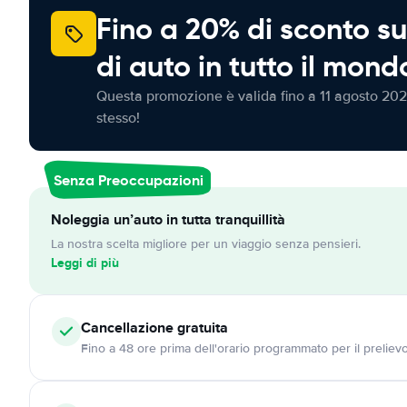
Fino a 20% di sconto su
di auto in tutto il mond
Questa promozione è valida fino a 11 agosto 202
stesso!
Senza Preoccupazioni
Noleggia un’auto in tutta tranquillità
La nostra scelta migliore per un viaggio senza pensieri.
Leggi di più
Cancellazione
gratuita
Fino a 48 ore prima dell'orario programmato per il preliev