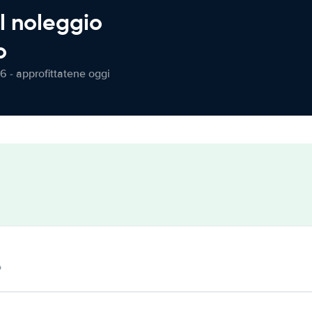
l noleggio
o
6 - approfittatene oggi
o