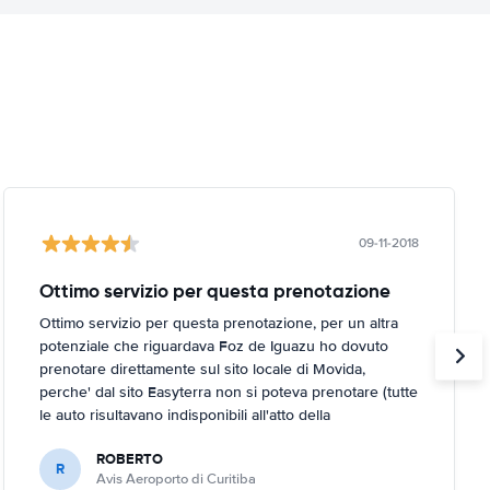
09-11-2018
Ottimo servizio per questa prenotazione
Ottimo servizio per questa prenotazione, per un altra
potenziale che riguardava Foz de Iguazu ho dovuto
prenotare direttamente sul sito locale di Movida,
perche' dal sito Easyterra non si poteva prenotare (tutte
le auto risultavano indisponibili all'atto della
prenotazione, anche se non lo erano a livello di search).
ROBERTO
R
Avis Aeroporto di Curitiba