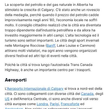
La scoperta del petrolio e del gas naturale in Alberta ha
stimolato la crescita di Calgary. C'è stato anche un rovescio
della medaglia, perchè quando il prezzo del petrolio cadde
improvvisamente negli anni '80, l'economia locale ne soffrì
molto. Il consiglio cittadino realizzò che la città era diventata
troppo dipendente dall'industria petrolifera e da allora ha
investito maggiormente in altri campi. L'alta tecnologia ed il
turismo sono settori importanti. Le città degli sport invernali
nelle Montagne Rocciose (
Banff
, Lake Louise e Canmore)
attirano molti visitatori, ma ogni anno vengono organizzati
diversi festival ed altri tipi di eventi nella città.
Poichè la città si trova lungo l'autostrada Trans Canada
Highway, è anche un importante centro per i trasporti.
Aeroporti
L'
Aeroporto Internazionale di Calgary
si trova a nord-est della
città. Ci sono collegamenti con diverse città del
Canada
, degli
US
e dell'America Centrale, ci sono anche diversi voli verso
città europee come
Londra
,
Parigi
,
Francoforte
ed
Amsterdam
. Non esiste un collegamento con i trasporti