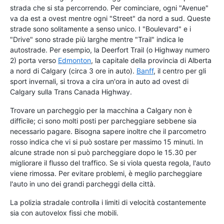
strada che si sta percorrendo. Per cominciare, ogni "Avenue"
va da est a ovest mentre ogni "Street" da nord a sud. Queste
strade sono solitamente a senso unico. I "Boulevard" e i
"Drive" sono strade più larghe mentre "Trail" indica le
autostrade. Per esempio, la Deerfort Trail (o Highway numero
2) porta verso
Edmonton
, la capitale della provincia di Alberta
a nord di Calgary (circa 3 ore in auto).
Banff
, il centro per gli
sport invernali, si trova a cira un'ora in auto ad ovest di
Calgary sulla Trans Canada Highway.
Trovare un parcheggio per la macchina a Calgary non è
difficile; ci sono molti posti per parcheggiare sebbene sia
necessario pagare. Bisogna sapere inoltre che il parcometro
rosso indica che vi si può sostare per massimo 15 minuti. In
alcune strade non si può parcheggiare dopo le 15.30 per
migliorare il flusso del traffico. Se si viola questa regola, l'auto
viene rimossa. Per evitare problemi, è meglio parcheggiare
l'auto in uno dei grandi parcheggi della città.
La polizia stradale controlla i limiti di velocità costantemente
sia con autovelox fissi che mobili.