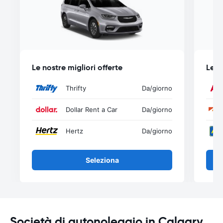
Le nostre migliori offerte
Le n
Thrifty
Da
/giorno
Dollar Rent a Car
Da
/giorno
Hertz
Da
/giorno
Seleziona
Società di autonoleggio in Calgary