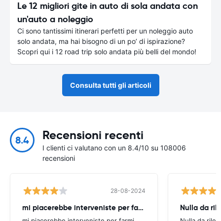
Le 12 migliori gite in auto di sola andata con
un'auto a noleggio
Ci sono tantissimi itinerari perfetti per un noleggio auto
solo andata, ma hai bisogno di un po’ di ispirazione?
Scopri qui i 12 road trip solo andata più belli del mondo!
Consulta tutti gli articoli
Recensioni recenti
8.4
I clienti ci valutano con un 8.4/10 su 108006
recensioni
28-08-2024
mi piacerebbe interveniste per farmi
Nulla da ril
mi piacerebbe interveniste per farmi
Nulla da rilev