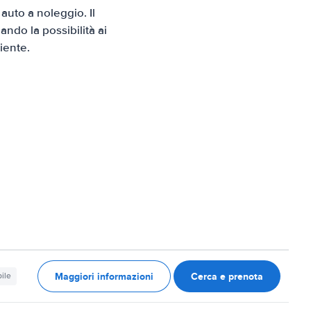
uto a noleggio. Il
ndo la possibilità ai
iente.
Maggiori informazioni
Cerca e prenota
ile