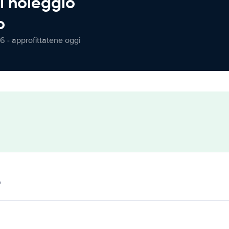
l noleggio
o
6 - approfittatene oggi
o