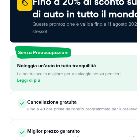
Fino a 20% di sconto su
di auto in tutto il mond
Questa promozione è valida fino a 11 agosto 202
stesso!
Senza Preoccupazioni
Noleggia un’auto in tutta tranquillità
La nostra scelta migliore per un viaggio senza pensieri.
Leggi di più
Cancellazione
gratuita
Fino a 48 ore prima dell'orario programmato per il preliev
Miglior prezzo garantito