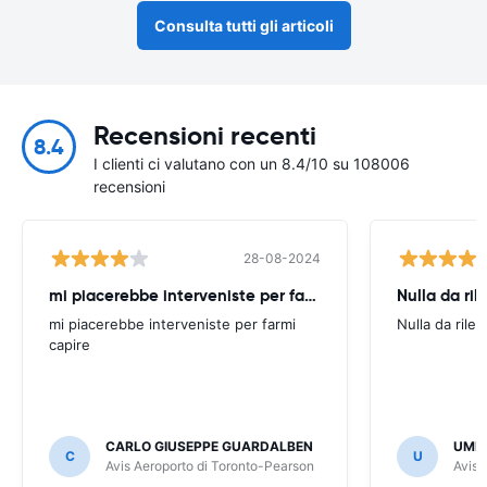
Consulta tutti gli articoli
Recensioni recenti
8.4
I clienti ci valutano con un 8.4/10 su 108006
recensioni
28-08-2024
mi piacerebbe interveniste per farmi
Nulla da ril
mi piacerebbe interveniste per farmi
Nulla da rilev
capire
CARLO GIUSEPPE GUARDALBEN
UMB
C
U
Avis Aeroporto di Toronto-Pearson
Avis 