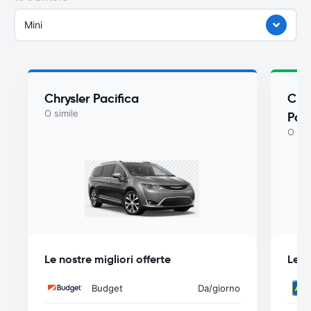
Mini
Chrysler Pacifica
Chry
O simile
Paci
O sim
Le nostre migliori offerte
Le n
Budget
Da
/giorno