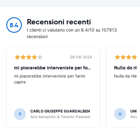
Recensioni recenti
8.4
I clienti ci valutano con un 8.4/10 su 107913
recensioni
28-08-2024
mi piacerebbe interveniste per farmi
Nulla da ril
mi piacerebbe interveniste per farmi
Nulla da rilev
capire
CARLO GIUSEPPE GUARDALBEN
UMB
C
U
Avis Aeroporto di Toronto-Pearson
Avis 