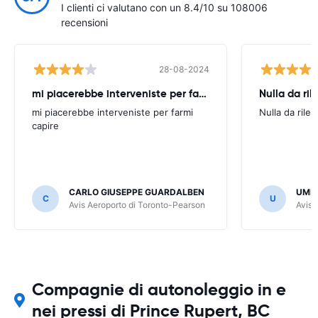
I clienti ci valutano con un 8.4/10 su 108006
recensioni
28-08-2024
mi piacerebbe interveniste per farmi
Nulla da ril
mi piacerebbe interveniste per farmi
Nulla da rilev
capire
CARLO GIUSEPPE GUARDALBEN
UMB
C
U
Avis Aeroporto di Toronto-Pearson
Avis 
Compagnie di autonoleggio in e
nei pressi di Prince Rupert, BC