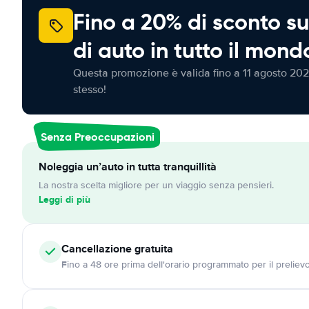
Fino a 20% di sconto su
di auto in tutto il mond
Questa promozione è valida fino a 11 agosto 202
stesso!
Senza Preoccupazioni
Noleggia un’auto in tutta tranquillità
La nostra scelta migliore per un viaggio senza pensieri.
Leggi di più
Cancellazione
gratuita
Fino a 48 ore prima dell'orario programmato per il preliev