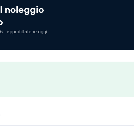
l noleggio
o
6 - approfittatene oggi
o