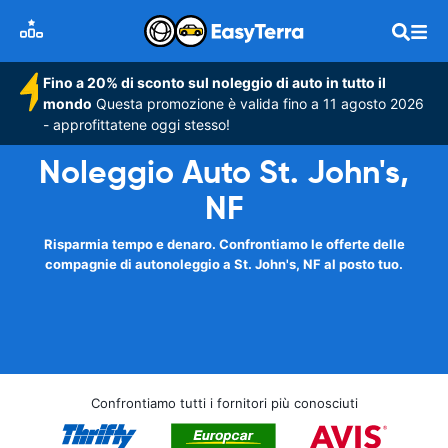
Fino a 20% di sconto sul noleggio di auto in tutto il
mondo
Questa promozione è valida fino a 11 agosto 2026
- approfittatene oggi stesso!
Noleggio Auto St. John's,
NF
Risparmia tempo e denaro. Confrontiamo le offerte delle
compagnie di autonoleggio a St. John's, NF al posto tuo.
Confrontiamo tutti i fornitori più conosciuti