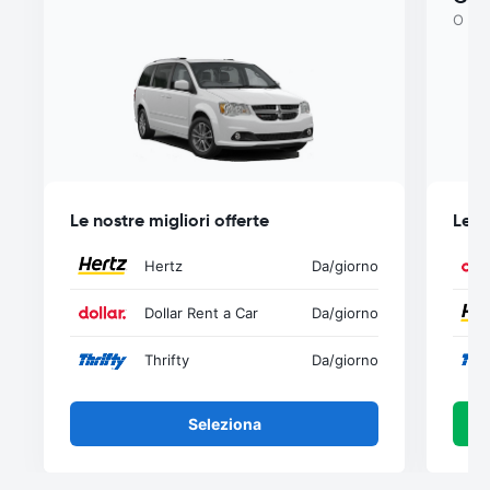
O sim
Le nostre migliori offerte
Le n
Hertz
Da
/giorno
Dollar Rent a Car
Da
/giorno
Thrifty
Da
/giorno
Seleziona