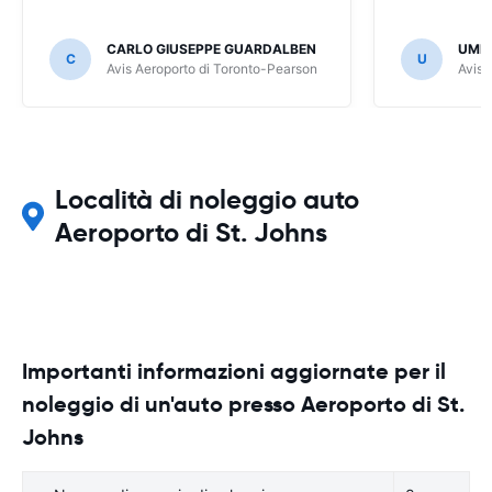
CARLO GIUSEPPE GUARDALBEN
UMB
C
U
Avis Aeroporto di Toronto-Pearson
Avis 
Località di noleggio auto
Aeroporto di St. Johns
Importanti informazioni aggiornate per il
noleggio di un'auto presso Aeroporto di St.
Johns