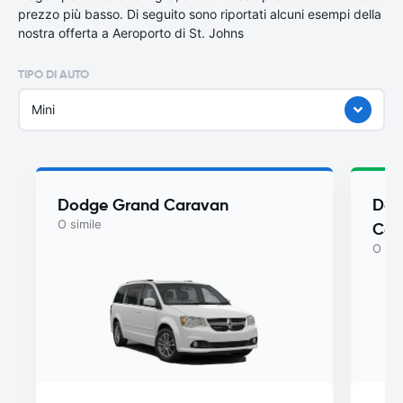
prezzo più basso. Di seguito sono riportati alcuni esempi della
nostra offerta a Aeroporto di St. Johns
TIPO DI AUTO
Mini
Dodge Grand Caravan
Dod
O simile
Car
O sim