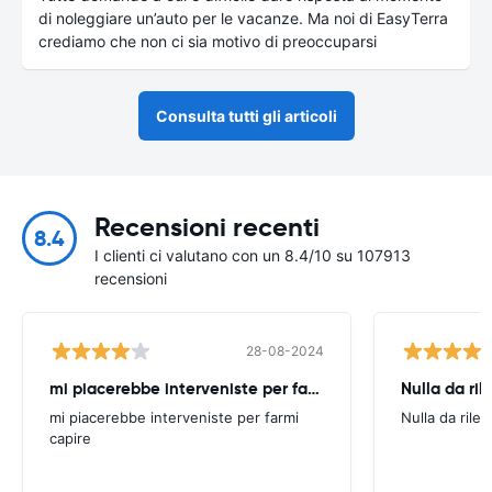
di noleggiare un’auto per le vacanze. Ma noi di EasyTerra
crediamo che non ci sia motivo di preoccuparsi
Consulta tutti gli articoli
Recensioni recenti
8.4
I clienti ci valutano con un 8.4/10 su 107913
recensioni
28-08-2024
mi piacerebbe interveniste per farmi
Nulla da ril
mi piacerebbe interveniste per farmi
Nulla da rilev
capire