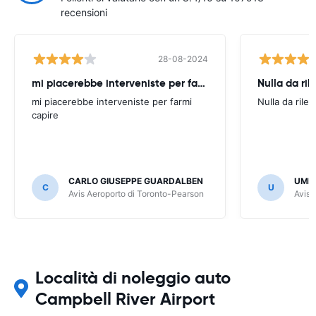
recensioni
28-08-2024
mi piacerebbe interveniste per farmi
Nulla da ril
mi piacerebbe interveniste per farmi
Nulla da rilev
capire
CARLO GIUSEPPE GUARDALBEN
UMB
C
U
Avis Aeroporto di Toronto-Pearson
Avis 
Località di noleggio auto
Campbell River Airport