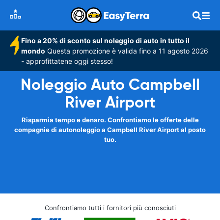
Fino a 20% di sconto sul noleggio di auto in tutto il
mondo
Questa promozione è valida fino a 11 agosto 2026
- approfittatene oggi stesso!
Noleggio Auto Campbell
River Airport
Risparmia tempo e denaro. Confrontiamo le offerte delle
compagnie di autonoleggio a Campbell River Airport al posto
tuo.
Confrontiamo tutti i fornitori più conosciuti