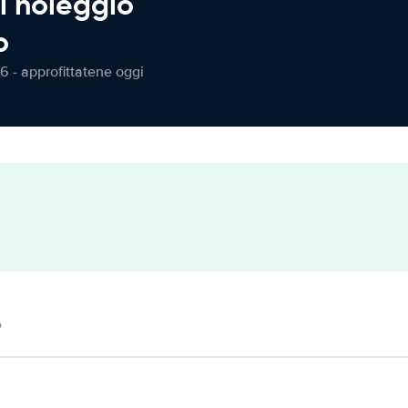
l noleggio
o
6 - approfittatene oggi
o