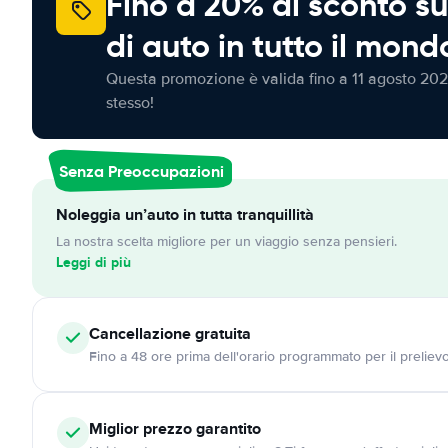
Fino a 20% di sconto su
di auto in tutto il mond
Questa promozione è valida fino a 11 agosto 202
stesso!
Senza Preoccupazioni
Noleggia un’auto in tutta tranquillità
La nostra scelta migliore per un viaggio senza pensieri.
Leggi di più
Cancellazione
gratuita
Fino a 48 ore prima dell'orario programmato per il preliev
Miglior prezzo garantito