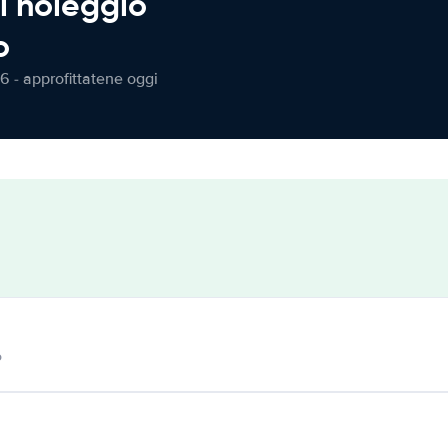
l noleggio
o
6 - approfittatene oggi
o