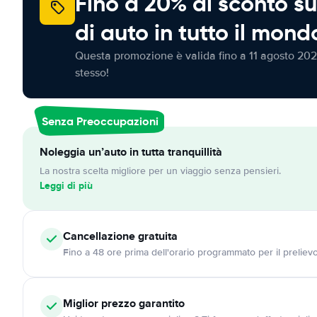
Fino a 20% di sconto su
di auto in tutto il mond
Questa promozione è valida fino a 11 agosto 202
stesso!
Senza Preoccupazioni
Noleggia un’auto in tutta tranquillità
La nostra scelta migliore per un viaggio senza pensieri.
Leggi di più
Cancellazione
gratuita
Fino a 48 ore prima dell'orario programmato per il preliev
Miglior prezzo garantito