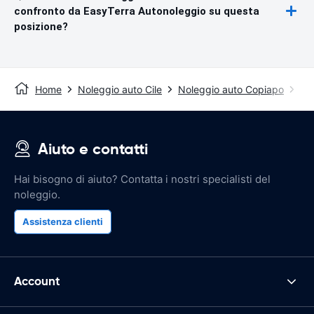
confronto da EasyTerra Autonoleggio su questa
posizione?
Home
Noleggio auto Cile
Noleggio auto Copiapo
Ae
Aiuto e contatti
Hai bisogno di aiuto? Contatta i nostri specialisti del
noleggio.
Assistenza clienti
Account