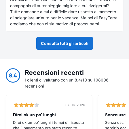
compagnia di autonoleggio migliore a cui rivolgermi?
Tutte domande a cui è difficile dare risposta al momento
di noleggiare un’auto per le vacanze. Ma noi di EasyTerra
crediamo che non ci sia motivo di preoccuparsi
Consulta tutti gli articoli
Recensioni recenti
8.4
I clienti ci valutano con un 8.4/10 su 108006
recensioni
13-06-2026
Direi ok un po’ lunghi
Senza uscir
Direi ok un po’ lunghi i tempi di risposta
Senza uscire 
che il pagamento era stato recepito..
servizio ecce