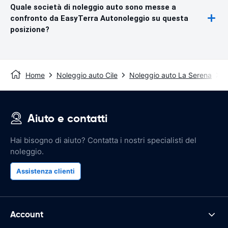
Quale società di noleggio auto sono messe a
confronto da EasyTerra Autonoleggio su questa
posizione?
Home
Noleggio auto Cile
Noleggio auto La Serena
A
Aiuto e contatti
Hai bisogno di aiuto? Contatta i nostri specialisti del
noleggio.
Assistenza clienti
Account