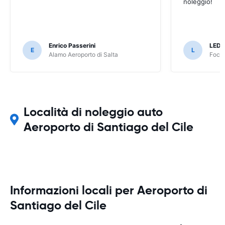
noleggio!
Enrico Passerini
LED
E
L
Alamo Aeroporto di Salta
Foco 
Località di noleggio auto
Aeroporto di Santiago del Cile
Informazioni locali per Aeroporto di
Santiago del Cile