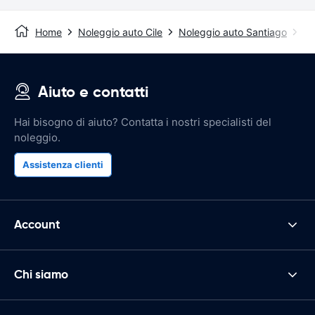
Home
Noleggio auto Cile
Noleggio auto Santiago
Ae
Aiuto e contatti
Hai bisogno di aiuto? Contatta i nostri specialisti del
noleggio.
Assistenza clienti
Account
Chi siamo