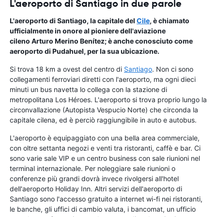
L'aeroporto di Santiago in due parole
L'aeroporto di Santiago, la capitale del
Cile
, è chiamato
ufficialmente in onore al pioniere dell'aviazione
cileno Arturo Merino Benítez; è anche conosciuto come
aeroporto di Pudahuel, per la sua ubicazione.
Si trova 18 km a ovest del centro di
Santiago
. Non ci sono
collegamenti ferroviari diretti con l'aeroporto, ma ogni dieci
minuti un bus navetta lo collega con la stazione di
metropolitana Los Héroes. L'aeroporto si trova proprio lungo la
circonvallazione (Autopista Vespucio Norte) che circonda la
capitale cilena, ed è perciò raggiungibile in auto e autobus.
L'aeroporto è equipaggiato con una bella area commerciale,
con oltre settanta negozi e venti tra ristoranti, caffè e bar. Ci
sono varie sale VIP e un centro business con sale riunioni nel
terminal internazionale. Per noleggiare sale riunioni o
conferenze più grandi dovrà invece rivolgersi all'hotel
dell'aeroporto Holiday Inn. Altri servizi dell'aeroporto di
Santiago sono l'accesso gratuito a internet wi-fi nei ristoranti,
le banche, gli uffici di cambio valuta, i bancomat, un ufficio