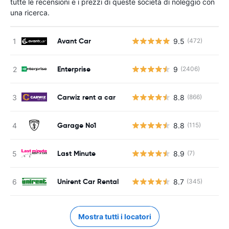
tutte le recensioni e i prezzi di queste società di noleggio con
una ricerca.
Avant Car
9.5
(472)
Enterprise
9
(2406)
Carwiz rent a car
8.8
(866)
Garage No1
8.8
(115)
Last Minute
8.9
(7)
Unirent Car Rental
8.7
(345)
Mostra tutti i locatori