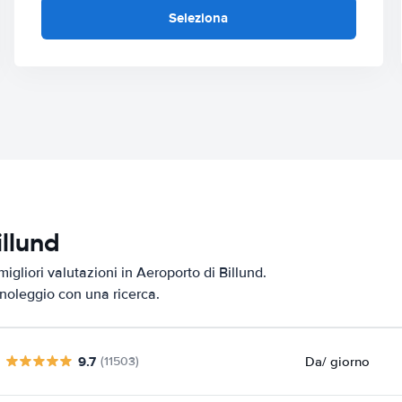
Seleziona
illund
igliori valutazioni in Aeroporto di Billund.
i noleggio con una ricerca.
9.7
Da
/ giorno
(11503)