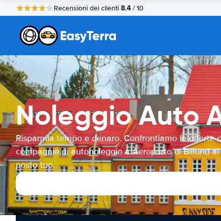
8.4
Recensioni dei clienti
/ 10
Noleggio Auto A
Risparmia tempo e denaro. Confrontiamo le offerte d
compagnie di autonoleggio a Aeroporto di Billund al
posto tuo.