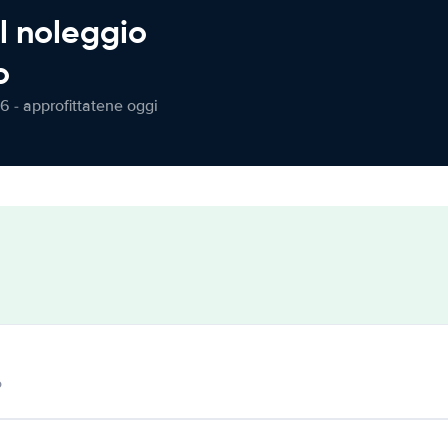
l noleggio
o
6 - approfittatene oggi
o