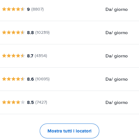
9
Da
/ giorno
(8807)
8.8
Da
/ giorno
(10239)
8.7
Da
/ giorno
(4354)
8.6
Da
/ giorno
(10695)
8.5
Da
/ giorno
(7427)
Mostra tutti i locatori