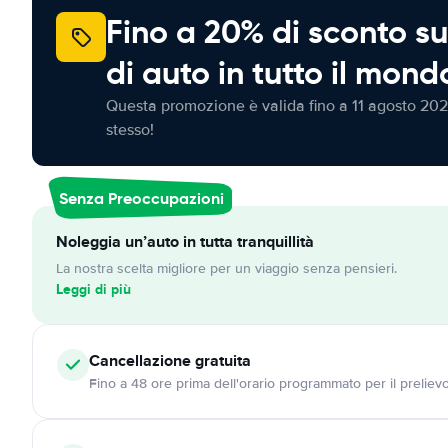
Fino a 20% di sconto su
di auto in tutto il mond
Questa promozione è valida fino a 11 agosto 202
stesso!
Senza Preoccupazioni
Noleggia un’auto in tutta tranquillità
La nostra scelta migliore per un viaggio senza pensieri.
Leggi di più
Cancellazione
gratuita
Fino a 48 ore prima dell'orario programmato per il preliev