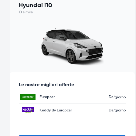
Hyundai i10
O simile
Le nostre migliori offerte
Europcar
Da
/giorno
Keddy By Europcar
Da
/giorno