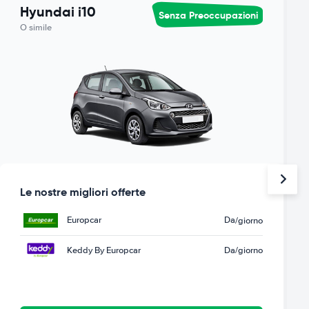
Hyundai i10
Senza Preoccupazioni
O simile
Le nostre migliori offerte
Europcar
Da
/giorno
Keddy By Europcar
Da
/giorno