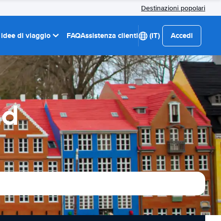
Destinazioni popolari
 idee di viaggio
FAQ
Assistenza clienti
(IT)
Accedi
nd