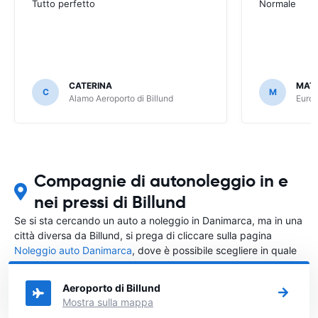
Tutto perfetto
Normale
CATERINA
MATT
C
M
Alamo Aeroporto di Billund
Europ
Compagnie di autonoleggio in e
nei pressi di Billund
Se si sta cercando un auto a noleggio in Danimarca, ma in una
città diversa da Billund, si prega di cliccare sulla pagina
Noleggio auto Danimarca
, dove è possibile scegliere in quale
città in Danimarca si vuole noleggiare l'auto.
Aeroporto di Billund
Mostra sulla mappa