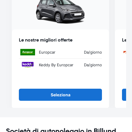
Le nostre migliori offerte
Le n
Europcar
Da
/giorno
Keddy By Europcar
Da
/giorno
Seleziona
Società di autonoleggio in Billund