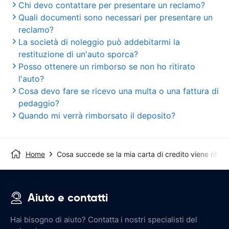
Chi devo contattare per presentare un reclamo?
Quali documenti sono necessari per presentare un
reclamo?
La società di noleggio può addebitarmi la
restituzione di un'auto sporca?
Posso ottenere un rimborso se non ho ritirato
l'auto?
Cosa devo fare se ricevo una multa o una fattura di
pedaggio?
Quando mi verrà rimborsato il deposito?
Home
Cosa succede se la mia carta di credito viene rifiuta
Aiuto e contatti
Hai bisogno di aiuto? Contatta i nostri specialisti del