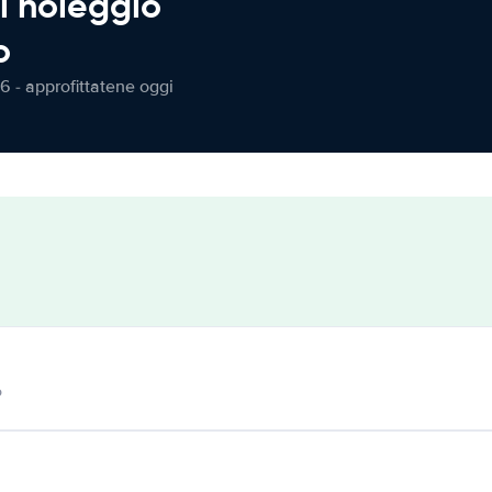
l noleggio
o
6 - approfittatene oggi
o