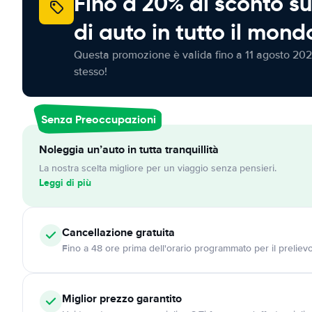
Fino a 20% di sconto su
di auto in tutto il mond
Questa promozione è valida fino a 11 agosto 202
stesso!
Senza Preoccupazioni
Noleggia un’auto in tutta tranquillità
La nostra scelta migliore per un viaggio senza pensieri.
Leggi di più
Cancellazione
gratuita
Fino a 48 ore prima dell'orario programmato per il preliev
Miglior prezzo garantito