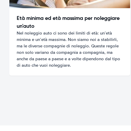
Età minima ed età massima per noleggiare
un'auto
Nel noleggio auto ci sono dei limiti di età: un’età
minima e un’età massima. Non siamo noi a stabilirli,
ma le diverse compagnie di noleggio. Queste regole
non solo variano da compagnia a compagnia, ma
anche da paese a paese e a volte dipendono dal tipo
di auto che vuoi noleggiare.