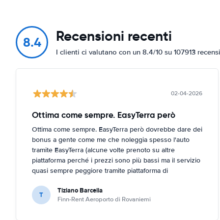
Recensioni recenti
8.4
I clienti ci valutano con un 8.4/10 su 107913 recens
02-04-2026
Ottima come sempre. EasyTerra però
Ottima come sempre. EasyTerra però dovrebbe dare dei
bonus a gente come me che noleggia spesso l'auto
tramite EasyTerra (alcune volte prenoto su altre
piattaforma perché i prezzi sono più bassi ma il servizio
quasi sempre peggiore tramite piattaforma di
prenotazione (EasyTerra è più semplice e chiaro)
Tiziano Barcella
T
Finn-Rent Aeroporto di Rovaniemi