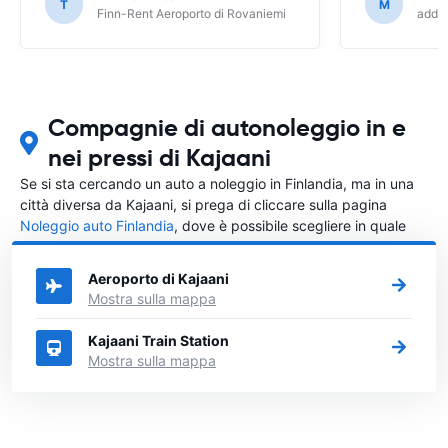
prenotazione (EasyTerra è più semplice
T
M
Finn-Rent Aeroporto di Rovaniemi
addCa
e chiaro)
Compagnie di autonoleggio in e
nei pressi di Kajaani
Se si sta cercando un auto a noleggio in Finlandia, ma in una
città diversa da Kajaani, si prega di cliccare sulla pagina
Noleggio auto Finlandia
, dove è possibile scegliere in quale
città in Finlandia si vuole noleggiare l'auto.
Aeroporto di Kajaani
Mostra sulla mappa
Kajaani Train Station
Mostra sulla mappa