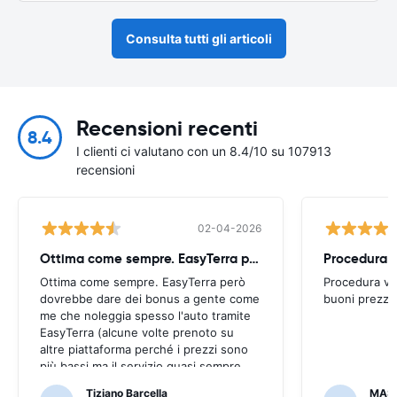
Consulta tutti gli articoli
Recensioni recenti
8.4
I clienti ci valutano con un 8.4/10 su 107913
recensioni
02-04-2026
Ottima come sempre. EasyTerra però
Ottima come sempre. EasyTerra però
Procedura ve
dovrebbe dare dei bonus a gente come
buoni prezzi.
me che noleggia spesso l'auto tramite
EasyTerra (alcune volte prenoto su
altre piattaforma perché i prezzi sono
più bassi ma il servizio quasi sempre
peggiore tramite piattaforma di
Tiziano Barcella
MAS