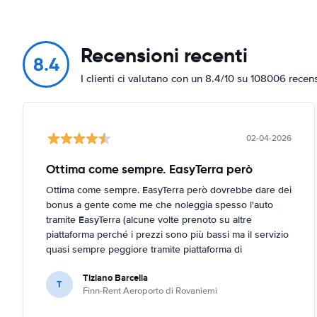
Recensioni recenti
8.4
I clienti ci valutano con un 8.4/10 su 108006 recen
02-04-2026
Ottima come sempre. EasyTerra però
Ottima come sempre. EasyTerra però dovrebbe dare dei
bonus a gente come me che noleggia spesso l'auto
tramite EasyTerra (alcune volte prenoto su altre
piattaforma perché i prezzi sono più bassi ma il servizio
quasi sempre peggiore tramite piattaforma di
prenotazione (EasyTerra è più semplice e chiaro)
Tiziano Barcella
T
Finn-Rent Aeroporto di Rovaniemi