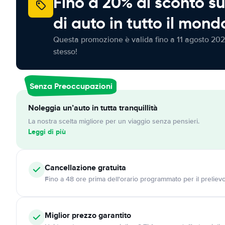
Fino a 20% di sconto su
di auto in tutto il mond
Questa promozione è valida fino a 11 agosto 202
stesso!
Senza Preoccupazioni
Noleggia un’auto in tutta tranquillità
La nostra scelta migliore per un viaggio senza pensieri.
Leggi di più
Cancellazione
gratuita
Fino a 48 ore prima dell'orario programmato per il preliev
Miglior prezzo garantito