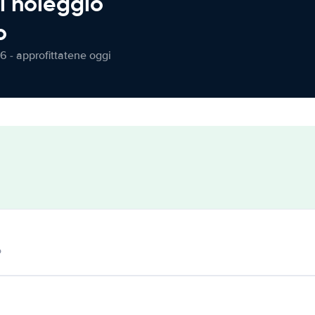
l noleggio
o
6 - approfittatene oggi
o