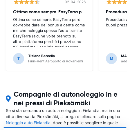
02-04-2026
Ottima come sempre. EasyTerra però
Ottima come sempre. EasyTerra però
Procedura ve
dovrebbe dare dei bonus a gente come
buoni prezzi.
me che noleggia spesso l'auto tramite
EasyTerra (alcune volte prenoto su
altre piattaforma perché i prezzi sono
più bassi ma il servizio quasi sempre
peggiore tramite piattaforma di
Tiziano Barcella
MAS
prenotazione (EasyTerra è più semplice
T
M
Finn-Rent Aeroporto di Rovaniemi
addCa
e chiaro)
Compagnie di autonoleggio in e
nei pressi di Pieksämäki
Se si sta cercando un auto a noleggio in Finlandia, ma in una
città diversa da Pieksämäki, si prega di cliccare sulla pagina
Noleggio auto Finlandia
, dove è possibile scegliere in quale
città in Finlandia si vuole noleggiare l'auto.