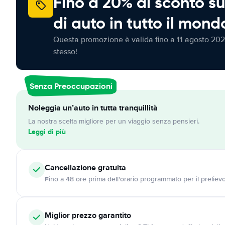
Fino a 20% di sconto su
di auto in tutto il mond
Questa promozione è valida fino a 11 agosto 202
stesso!
Senza Preoccupazioni
Noleggia un’auto in tutta tranquillità
La nostra scelta migliore per un viaggio senza pensieri.
Leggi di più
Cancellazione
gratuita
Fino a 48 ore prima dell'orario programmato per il preliev
Miglior prezzo garantito