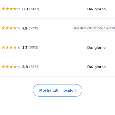
8.3
Da
/ giorno
(7437)
7.9
(5291)
Nessuna valutazione disponib
8.7
Da
/ giorno
(8812)
8.3
Da
/ giorno
(4356)
Mostra tutti i locatori