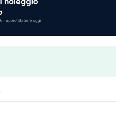
l noleggio
o
6 - approfittatene oggi
o