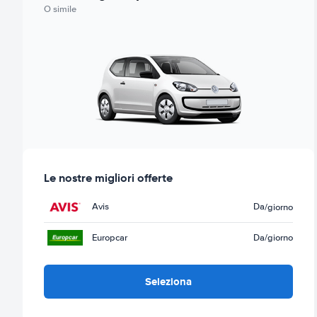
O simile
Le nostre migliori offerte
Avis
Da
/giorno
Europcar
Da
/giorno
Seleziona