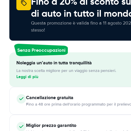
Fino a 20% di sconto su
di auto in tutto il mond
Questa promozione è valida fino a 11 agosto 202
stesso!
Senza Preoccupazioni
Noleggia un’auto in tutta tranquillità
La nostra scelta migliore per un viaggio senza pensieri.
Leggi di più
Cancellazione
gratuita
Fino a 48 ore prima dell'orario programmato per il preliev
Miglior prezzo garantito