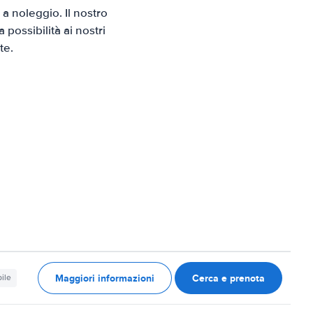
 noleggio. Il nostro
possibilità ai nostri
te.
Maggiori informazioni
Cerca e prenota
ile