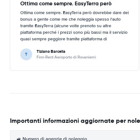
Ottima come sempre. EasyTerra però
Ottima come sempre. EasyTerra però dovrebbe dare dei
bonus a gente come me che noleggia spesso l'auto
tramite EasyTerra (alcune volte prenoto su altre
piattaforma perché i prezzi sono più bassi ma il servizio
quasi sempre peggiore tramite piattaforma di
prenotazione (EasyTerra è più semplice e chiaro)
Tiziano Barcella
T
Finn-Rent Aeroporto di Rovaniemi
Importanti informazioni aggiornate per nol
🚙 Numero di agenzie di noleggio