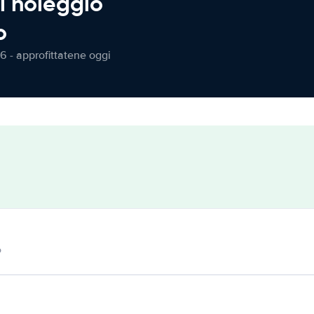
l noleggio
o
6 - approfittatene oggi
o