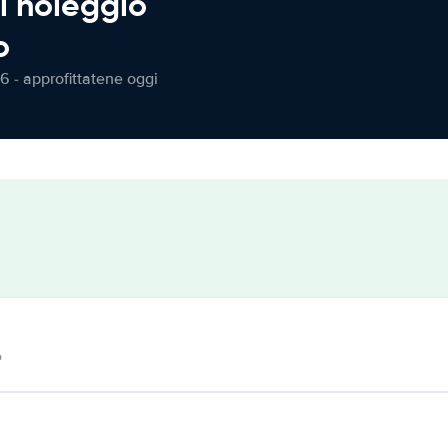
l noleggio
o
6 - approfittatene oggi
o