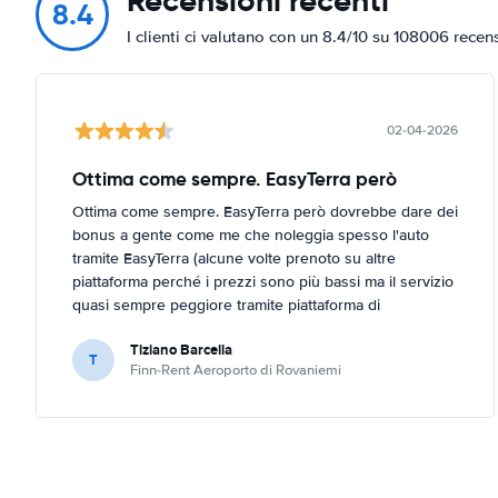
Recensioni recenti
8.4
I clienti ci valutano con un 8.4/10 su 108006 recen
02-04-2026
Ottima come sempre. EasyTerra però
Ottima come sempre. EasyTerra però dovrebbe dare dei
bonus a gente come me che noleggia spesso l'auto
tramite EasyTerra (alcune volte prenoto su altre
piattaforma perché i prezzi sono più bassi ma il servizio
quasi sempre peggiore tramite piattaforma di
prenotazione (EasyTerra è più semplice e chiaro)
Tiziano Barcella
T
Finn-Rent Aeroporto di Rovaniemi