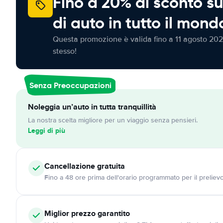
Fino a 20% di sconto su
di auto in tutto il mond
Questa promozione è valida fino a 11 agosto 202
stesso!
Senza Preoccupazioni
Noleggia un’auto in tutta tranquillità
La nostra scelta migliore per un viaggio senza pensieri.
Leggi di più
Cancellazione
gratuita
Fino a 48 ore prima dell'orario programmato per il preliev
Miglior prezzo garantito