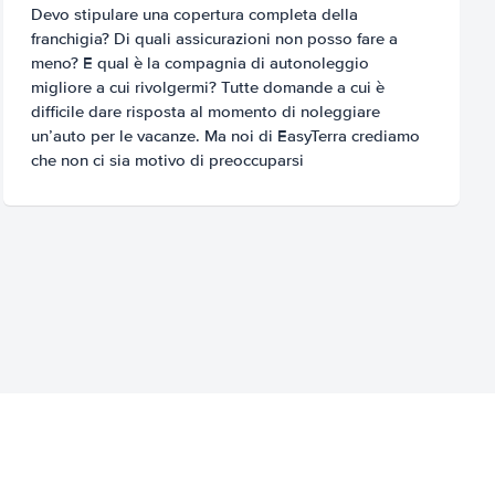
Devo stipulare una copertura completa della
franchigia? Di quali assicurazioni non posso fare a
meno? E qual è la compagnia di autonoleggio
migliore a cui rivolgermi? Tutte domande a cui è
difficile dare risposta al momento di noleggiare
un’auto per le vacanze. Ma noi di EasyTerra crediamo
che non ci sia motivo di preoccuparsi