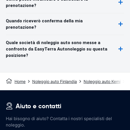
prenotazione?
Quando riceverò conferma della mia
prenotazione?
Quale società di noleggio auto sono messe a
confronto da EasyTerra Autonoleggio su questa
posizione?
Home
Noleggio auto Finlandia
Noleggio auto Kemi
K
Aiuto e contatti
Hai bisogno di aiuto? Contatta i nostri specialisti del
noleggio.