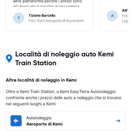
altre piattaforma perché i prezzi sono
più bassi ma il servizio quasi sempre
ANT
peggiore tramite piattaforma di
Tiziano Barcella
A
Finn-
prenotazione (EasyTerra è più semplice
T
Finn-Rent Aeroporto di Rovaniemi
Lapp
e chiaro)
Località di noleggio auto Kemi
Train Station
Altre località di noleggio in Kemi
Oltre a Kemi Train Station, a Kemi EasyTerra Autonoleggio
confronta anche i prezzi delle auto a noleggio che si trovano
nei seguenti luoghi a Kemi:
Autonoleggio
Aeroporto di Kemi