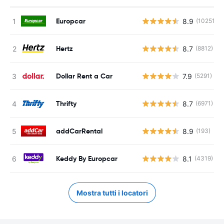
Europcar
8.9
(10251)
Hertz
8.7
(8812)
Dollar Rent a Car
7.9
(5291)
Thrifty
8.7
(6971)
addCarRental
8.9
(193)
Keddy By Europcar
8.1
(4319)
Mostra tutti i locatori