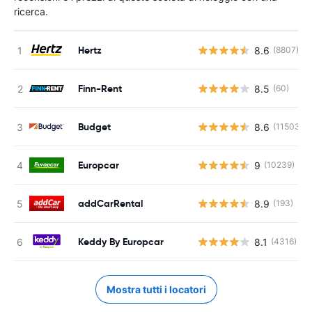
ricerca.
Hertz
8.6
(8807)
Finn-Rent
8.5
(60)
Budget
8.6
(11503)
Europcar
9
(10239)
addCarRental
8.9
(193)
Keddy By Europcar
8.1
(4316)
Mostra tutti i locatori