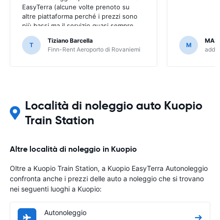
EasyTerra (alcune volte prenoto su
altre piattaforma perché i prezzi sono
più bassi ma il servizio quasi sempre
peggiore tramite piattaforma di
Tiziano Barcella
MAS
prenotazione (EasyTerra è più semplice
T
M
Finn-Rent Aeroporto di Rovaniemi
addCa
e chiaro)
Località di noleggio auto Kuopio
Train Station
Altre località di noleggio in Kuopio
Oltre a Kuopio Train Station, a Kuopio EasyTerra Autonoleggio
confronta anche i prezzi delle auto a noleggio che si trovano
nei seguenti luoghi a Kuopio:
Autonoleggio