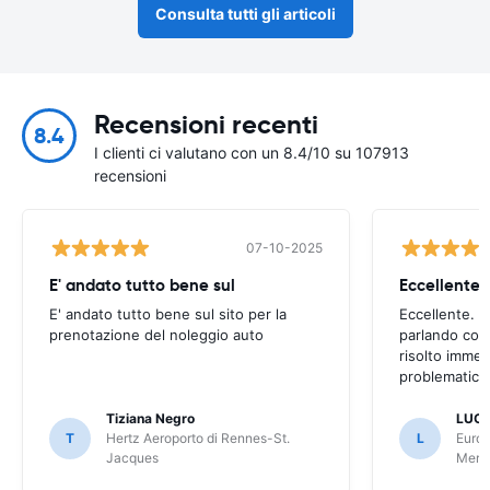
Consulta tutti gli articoli
Recensioni recenti
8.4
I clienti ci valutano con un 8.4/10 su 107913
recensioni
07-10-2025
E' andato tutto bene sul
E' andato tutto bene sul sito per la
Eccellente. C
prenotazione del noleggio auto
parlando con
risolto imme
problematica 
Tiziana Negro
LUCA
T
Hertz Aeroporto di Rennes-St.
L
Europ
Jacques
Meri