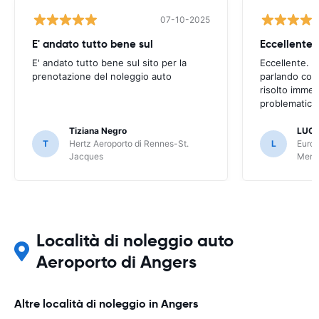
07-10-2025
E' andato tutto bene sul
E' andato tutto bene sul sito per la
Eccellente. C
prenotazione del noleggio auto
parlando con
risolto imme
problematica 
Tiziana Negro
LUCA
T
Hertz Aeroporto di Rennes-St.
L
Europ
Jacques
Meri
Località di noleggio auto
Aeroporto di Angers
Altre località di noleggio in Angers