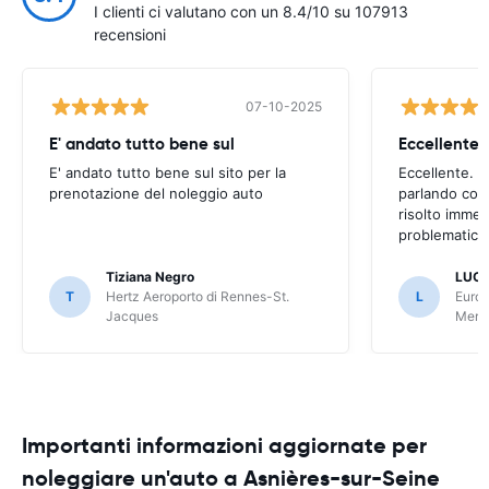
I clienti ci valutano con un 8.4/10 su 107913
recensioni
07-10-2025
E' andato tutto bene sul
E' andato tutto bene sul sito per la
Eccellente. C
prenotazione del noleggio auto
parlando con
risolto imme
problematica 
Tiziana Negro
LUCA
T
Hertz Aeroporto di Rennes-St.
L
Europ
Jacques
Meri
Importanti informazioni aggiornate per
noleggiare un'auto a Asnières-sur-Seine