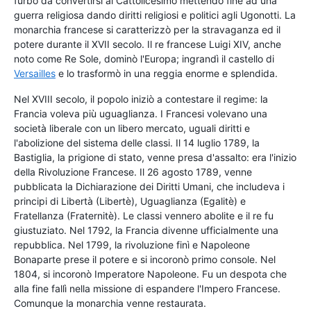
furbo da convertirsi al Cattolicesimo mettendo fine ad una
guerra religiosa dando diritti religiosi e politici agli Ugonotti. La
monarchia francese si caratterizzò per la stravaganza ed il
potere durante il XVII secolo. Il re francese Luigi XIV, anche
noto come Re Sole, dominò l'Europa; ingrandì il castello di
Versailles
e lo trasformò in una reggia enorme e splendida.
Nel XVIII secolo, il popolo iniziò a contestare il regime: la
Francia voleva più uguaglianza. I Francesi volevano una
società liberale con un libero mercato, uguali diritti e
l'abolizione del sistema delle classi. Il 14 luglio 1789, la
Bastiglia, la prigione di stato, venne presa d'assalto: era l'inizio
della Rivoluzione Francese. Il 26 agosto 1789, venne
pubblicata la Dichiarazione dei Diritti Umani, che includeva i
principi di Libertà (Libertè), Uguaglianza (Egalitè) e
Fratellanza (Fraternitè). Le classi vennero abolite e il re fu
giustuziato. Nel 1792, la Francia divenne ufficialmente una
repubblica. Nel 1799, la rivoluzione finì e Napoleone
Bonaparte prese il potere e si incoronò primo console. Nel
1804, si incoronò Imperatore Napoleone. Fu un despota che
alla fine fallì nella missione di espandere l'Impero Francese.
Comunque la monarchia venne restaurata.