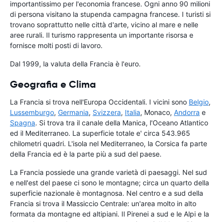
importantissimo per l'economia francese. Ogni anno 90 milioni
di persona visitano la stupenda campagna francese. I turisti si
trovano soprattutto nelle città d'arte, vicino al mare e nelle
aree rurali. Il turismo rappresenta un importante risorsa e
fornisce molti posti di lavoro.
Dal 1999, la valuta della Francia è l'euro.
Geografia e Clima
La Francia si trova nell'Europa Occidentali. I vicini sono
Belgio
,
Lussemburgo
,
Germania
,
Svizzera
,
Italia
, Monaco,
Andorra
e
Spagna
. Si trova tra il canale della Manica, l'Oceano Atlantico
ed il Mediterraneo. La superficie totale e' circa 543.965
chilometri quadri. L'isola nel Mediterraneo, la Corsica fa parte
della Francia ed è la parte più a sud del paese.
La Francia possiede una grande varietà di paesaggi. Nel sud
e nell'est del paese ci sono le montagne; circa un quarto della
superficie nazionale è montagnosa. Nel centro e a sud della
Francia si trova il Massiccio Centrale: un'area molto in alto
formata da montagne ed altipiani. Il Pirenei a sud e le Alpi e la