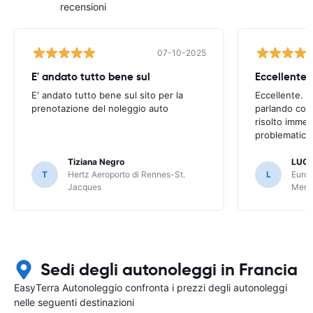
recensioni
07-10-2025
E' andato tutto bene sul
E' andato tutto bene sul sito per la
Eccellente. C
prenotazione del noleggio auto
parlando con
risolto imme
problematica 
Tiziana Negro
LUCA
T
Hertz Aeroporto di Rennes-St.
L
Europ
Jacques
Meri
Sedi degli autonoleggi in Francia
EasyTerra Autonoleggio confronta i prezzi degli autonoleggi
nelle seguenti destinazioni