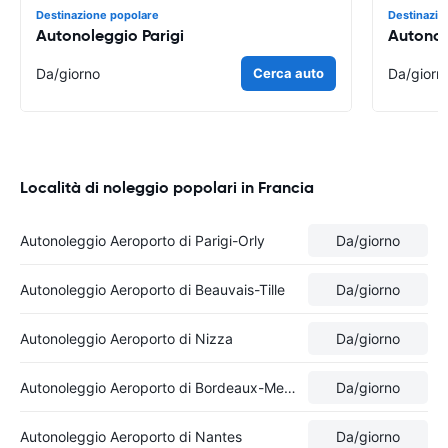
Destinazione popolare
Destinazio
Autonoleggio Parigi
Autonol
Da
/giorno
Cerca auto
Da
/giorn
Località di noleggio popolari in Francia
Autonoleggio Aeroporto di Parigi-Orly
Da
/giorno
Autonoleggio Aeroporto di Beauvais-Tille
Da
/giorno
Autonoleggio Aeroporto di Nizza
Da
/giorno
Autonoleggio Aeroporto di Bordeaux-Merignac
Da
/giorno
Autonoleggio Aeroporto di Nantes
Da
/giorno