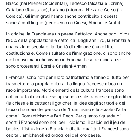
Basco (nei Pirenei Occidentali), Tedesco (Alsazia e Lorena),
Catalano (Roussillon), Italiano (intorno a Nizza) e Corso (in
Corsica). Gli immigrati hanno anche contribuito a questa
società multilingue (per esempio i Cinesi, Africani e Arabi).
In origine, la Francia era un paese Cattolico. Anche oggi, circa
l'80% della popolazione è cattolica. Dagli anni '70, la Franzia è
una nazione secolare: la libertà di religione è un diritto
costituzionale. Come risultato dell'immigrazione, ci sono anche
molti musulmani che vivono in Francia. Le altre minoranze
sono protestanti, Ebrei e Cristiani-Armeni.
I Francesi sono noti per il loro patriottismo e fanno di tutto per
trasmettere la propria cultura. La lingua francese gioca un
ruolo importante. Molti elementi della cultura francese sono
noti in tutto il mondo. Esempi sono lo stile francese degli edifici
(le chiese e le cattedrali gotiche), le idee degli scrittori e dei
filosofi francesi del periodo dell'Illuminismo e le scuole d'arte
come il Romanticismo e l'Art Deco. Per quanto riguarda gli
sport, i Francesi sono noti per il ciclismo, il calcio ed il jeu de
boules. L'istruzione in Francia è di alta qualità. I Francesi sono
ospitali, amichevoli ed orgogliosi del loro paese.