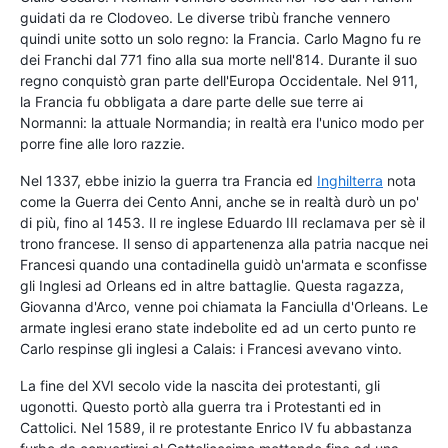
guidati da re Clodoveo. Le diverse tribù franche vennero
quindi unite sotto un solo regno: la Francia. Carlo Magno fu re
dei Franchi dal 771 fino alla sua morte nell'814. Durante il suo
regno conquistò gran parte dell'Europa Occidentale. Nel 911,
la Francia fu obbligata a dare parte delle sue terre ai
Normanni: la attuale Normandia; in realtà era l'unico modo per
porre fine alle loro razzie.
Nel 1337, ebbe inizio la guerra tra Francia ed
Inghilterra
nota
come la Guerra dei Cento Anni, anche se in realtà durò un po'
di più, fino al 1453. Il re inglese Eduardo III reclamava per sè il
trono francese. Il senso di appartenenza alla patria nacque nei
Francesi quando una contadinella guidò un'armata e sconfisse
gli Inglesi ad Orleans ed in altre battaglie. Questa ragazza,
Giovanna d'Arco, venne poi chiamata la Fanciulla d'Orleans. Le
armate inglesi erano state indebolite ed ad un certo punto re
Carlo respinse gli inglesi a Calais: i Francesi avevano vinto.
La fine del XVI secolo vide la nascita dei protestanti, gli
ugonotti. Questo portò alla guerra tra i Protestanti ed in
Cattolici. Nel 1589, il re protestante Enrico IV fu abbastanza