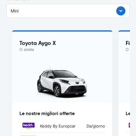
Mini
Toyota Aygo X
Fiat
O simile
O sim
Le nostre migliori offerte
Le n
Keddy By Europcar
Da
/giorno