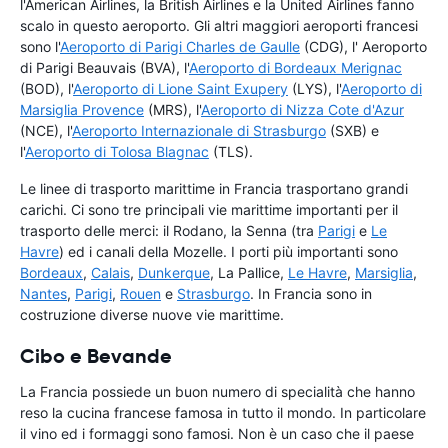
l'American Airlines, la British Airlines e la United Airlines fanno
scalo in questo aeroporto. Gli altri maggiori aeroporti francesi
sono l'
Aeroporto di Parigi Charles de Gaulle
(CDG), l' Aeroporto
di Parigi Beauvais (BVA), l'
Aeroporto di Bordeaux Merignac
(BOD), l'
Aeroporto di Lione Saint Exupery
(LYS), l'
Aeroporto di
Marsiglia Provence
(MRS), l'
Aeroporto di Nizza Cote d'Azur
(NCE), l'
Aeroporto Internazionale di Strasburgo
(SXB) e
l'
Aeroporto di Tolosa Blagnac
(TLS).
Le linee di trasporto marittime in Francia trasportano grandi
carichi. Ci sono tre principali vie marittime importanti per il
trasporto delle merci: il Rodano, la Senna (tra
Parigi
e
Le
Havre
) ed i canali della Mozelle. I porti più importanti sono
Bordeaux
,
Calais
,
Dunkerque
, La Pallice,
Le Havre
,
Marsiglia
,
Nantes
,
Parigi
,
Rouen
e
Strasburgo
. In Francia sono in
costruzione diverse nuove vie marittime.
Cibo e Bevande
La Francia possiede un buon numero di specialità che hanno
reso la cucina francese famosa in tutto il mondo. In particolare
il vino ed i formaggi sono famosi. Non è un caso che il paese