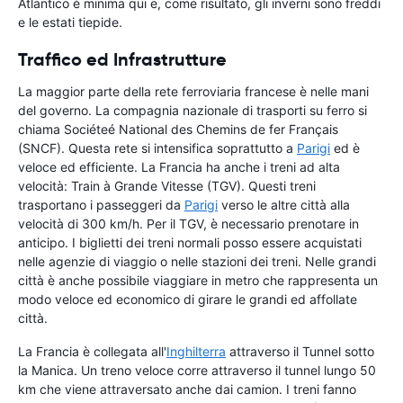
Atlantico è minima qui e, come risultato, gli inverni sono freddi
e le estati tiepide.
Traffico ed Infrastrutture
La maggior parte della rete ferroviaria francese è nelle mani
del governo. La compagnia nazionale di trasporti su ferro si
chiama Sociéteé National des Chemins de fer Français
(SNCF). Questa rete si intensifica soprattutto a
Parigi
ed è
veloce ed efficiente. La Francia ha anche i treni ad alta
velocità: Train à Grande Vitesse (TGV). Questi treni
trasportano i passeggeri da
Parigi
verso le altre città alla
velocità di 300 km/h. Per il TGV, è necessario prenotare in
anticipo. I biglietti dei treni normali posso essere acquistati
nelle agenzie di viaggio o nelle stazioni dei treni. Nelle grandi
città è anche possibile viaggiare in metro che rappresenta un
modo veloce ed economico di girare le grandi ed affollate
città.
La Francia è collegata all'
Inghilterra
attraverso il Tunnel sotto
la Manica. Un treno veloce corre attraverso il tunnel lungo 50
km che viene attraversato anche dai camion. I treni fanno