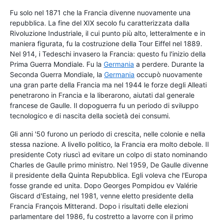
Fu solo nel 1871 che la Francia divenne nuovamente una
repubblica. La fine del XIX secolo fu caratterizzata dalla
Rivoluzione Industriale, il cui punto più alto, letteralmente e in
maniera figurata, fu la costruzione della Tour Eiffel nel 1889.
Nel 914, i Tedeschi invasero la Francia: questo fu l'inizio della
Prima Guerra Mondiale. Fu la
Germania
a perdere. Durante la
Seconda Guerra Mondiale, la
Germania
occupò nuovamente
una gran parte della Francia ma nel 1944 le forze degli Alleati
penetrarono in Francia e la liberarono, aiutati dal generale
francese de Gaulle. Il dopoguerra fu un periodo di sviluppo
tecnologico e di nascita della società dei consumi.
Gli anni '50 furono un periodo di crescita, nelle colonie e nella
stessa nazione. A livello politico, la Francia era molto debole. Il
presidente Coty riuscì ad evitare un colpo di stato nominando
Charles de Gaulle primo ministro. Nel 1959, De Gaulle divenne
il presidente della Quinta Repubblica. Egli voleva che l'Europa
fosse grande ed unita. Dopo Georges Pompidou ev Valérie
Giscard d'Estaing, nel 1981, venne eletto presidente della
Francia François Mitterand. Dopo i risultati delle elezioni
parlamentare del 1986, fu costretto a lavorre con il primo