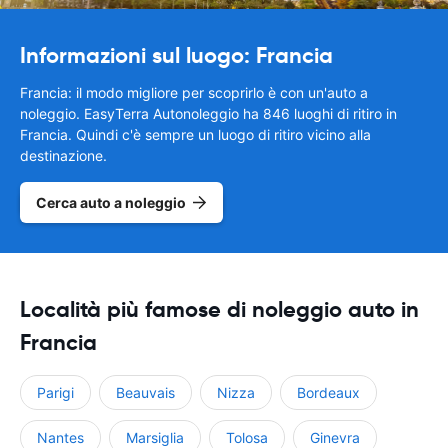
Informazioni sul luogo: Francia
Francia: il modo migliore per scoprirlo è con un'auto a
noleggio. EasyTerra Autonoleggio ha 846 luoghi di ritiro in
Francia. Quindi c'è sempre un luogo di ritiro vicino alla
destinazione.
Cerca auto a noleggio
Località più famose di noleggio auto in
Francia
Parigi
Beauvais
Nizza
Bordeaux
Nantes
Marsiglia
Tolosa
Ginevra