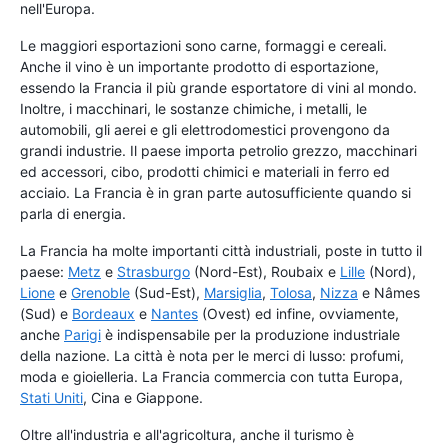
nell'Europa.
Le maggiori esportazioni sono carne, formaggi e cereali.
Anche il vino è un importante prodotto di esportazione,
essendo la Francia il più grande esportatore di vini al mondo.
Inoltre, i macchinari, le sostanze chimiche, i metalli, le
automobili, gli aerei e gli elettrodomestici provengono da
grandi industrie. Il paese importa petrolio grezzo, macchinari
ed accessori, cibo, prodotti chimici e materiali in ferro ed
acciaio. La Francia è in gran parte autosufficiente quando si
parla di energia.
La Francia ha molte importanti città industriali, poste in tutto il
paese:
Metz
e
Strasburgo
(Nord-Est), Roubaix e
Lille
(Nord),
Lione
e
Grenoble
(Sud-Est),
Marsiglia
,
Tolosa
,
Nizza
e Nâmes
(Sud) e
Bordeaux
e
Nantes
(Ovest) ed infine, ovviamente,
anche
Parigi
è indispensabile per la produzione industriale
della nazione. La città è nota per le merci di lusso: profumi,
moda e gioielleria. La Francia commercia con tutta Europa,
Stati Uniti
, Cina e Giappone.
Oltre all'industria e all'agricoltura, anche il turismo è