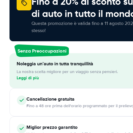
Fino a 20% di sconto su
di auto in tutto il mond
Questa promozione è valida fino a 11 agosto 202
stesso!
Senza Preoccupazioni
Noleggia un’auto in tutta tranquillità
La nostra scelta migliore per un viaggio senza pensieri.
Leggi di più
Cancellazione
gratuita
Fino a 48 ore prima dell'orario programmato per il preliev
Miglior prezzo garantito