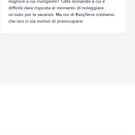
migliore a cui rivolgermi? Tutte domande a cui è
difficile dare risposta al momento di noleggiare
un’auto per le vacanze. Ma noi di EasyTerra crediamo
che non ci sia motivo di preoccuparsi